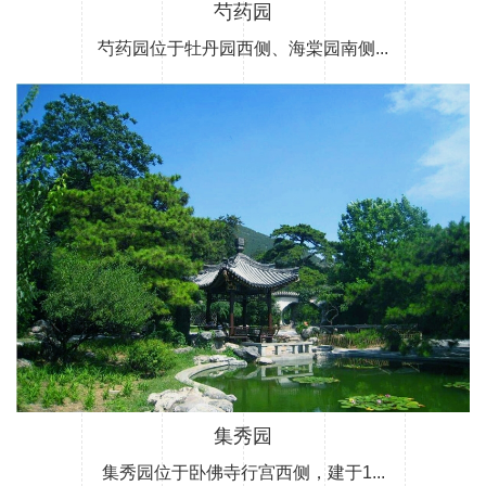
芍药园
芍药园位于牡丹园西侧、海棠园南侧...
集秀园
集秀园位于卧佛寺行宫西侧，建于1...