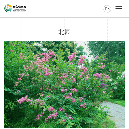
En
北园