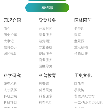
植物志
园况介绍
导览服务
园林园艺
简介
开放时间
专类园
历史沿革
票务服务
温室
大事记
游览须知
盆景园
信息公开
交通路线
重点植物
园区规划
便民服务
植物认养
商业服务
园区导览
科学研究
科普教育
历史文化
研究机构
科普馆
卧佛寺
人才队伍
科普展览
樱桃沟
科研进展
科普课堂
曹雪芹纪念馆
科研项目
科普活动
一二·九运动纪念地