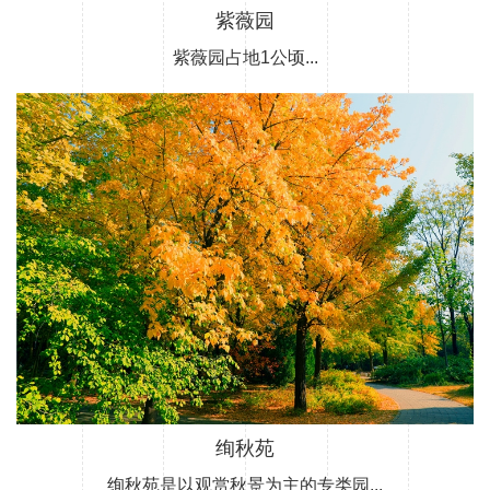
紫薇园
紫薇园占地1公顷...
绚秋苑
绚秋苑是以观赏秋景为主的专类园...