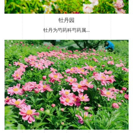
牡丹园
牡丹为芍药科芍药属...