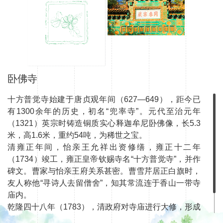
卧佛寺
十方普觉寺始建于唐贞观年间（627—649），距今已
有1300余年的历史，初名“兜率寺”。元代至治元年
（1321）英宗时铸造铜质实心释迦牟尼卧佛像，长5.3
米，高1.6米，重约54吨，为稀世之宝。
清雍正年间，怡亲王允祥出资修缮，雍正十二年
（1734）竣工，雍正皇帝钦赐寺名“十方普觉寺”，并作
碑文。曹家与怡亲王府关系甚密。曹雪芹居正白旗时，
友人称他“寻诗人去留僧舍”，知其常流连于香山一带寺
庙内。
乾隆四十八年（1783），清政府对寺庙进行大修，形成
了如今寺庙的格局。其古柏夹道、娑罗树、元代铜铸卧