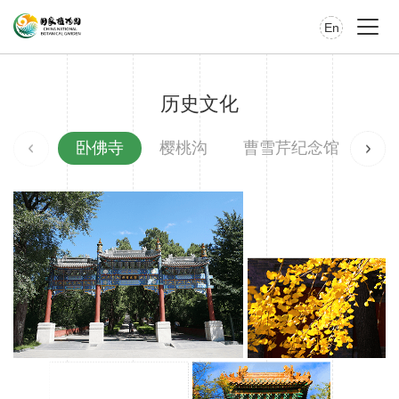
En
历史文化
卧佛寺
樱桃沟
曹雪芹纪念馆
一