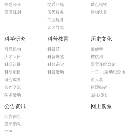
信息公开
交通路线
重点植物
园区规划
便民服务
植物认养
商业服务
园区导览
科学研究
科普教育
历史文化
研究机构
科普馆
卧佛寺
人才队伍
科普展览
樱桃沟
科研进展
科普课堂
曹雪芹纪念馆
科研项目
科普活动
一二·九运动纪念地
研究成果
名人墓
合作交流
康熙御碑
学术活动
国礼植物
公告资讯
网上购票
公告信息
最新消息
花讯