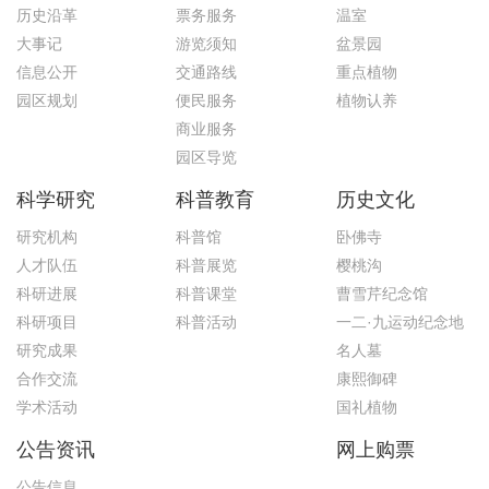
历史沿革
票务服务
温室
大事记
游览须知
盆景园
信息公开
交通路线
重点植物
园区规划
便民服务
植物认养
商业服务
园区导览
科学研究
科普教育
历史文化
研究机构
科普馆
卧佛寺
人才队伍
科普展览
樱桃沟
科研进展
科普课堂
曹雪芹纪念馆
科研项目
科普活动
一二·九运动纪念地
研究成果
名人墓
合作交流
康熙御碑
学术活动
国礼植物
公告资讯
网上购票
公告信息