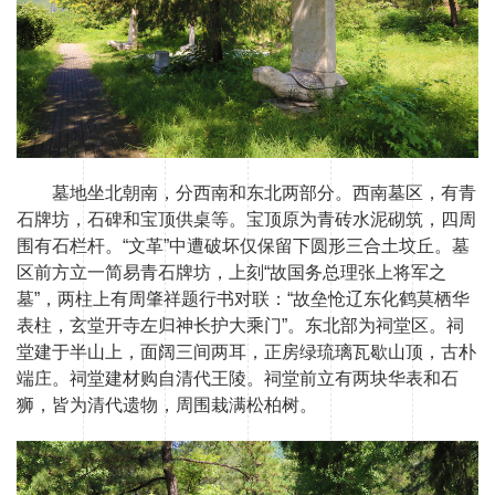
墓地坐北朝南，分西南和东北两部分。西南墓区，有青
石牌坊，石碑和宝顶供桌等。宝顶原为青砖水泥砌筑，四周
围有石栏杆。“文革”中遭破坏仅保留下圆形三合土坟丘。墓
区前方立一简易青石牌坊，上刻“故国务总理张上将军之
墓”，两柱上有周肇祥题行书对联：“故垒怆辽东化鹤莫栖华
表柱，玄堂开寺左归神长护大乘门”。东北部为祠堂区。祠
堂建于半山上，面阔三间两耳，正房绿琉璃瓦歇山顶，古朴
端庄。祠堂建材购自清代王陵。祠堂前立有两块华表和石
狮，皆为清代遗物，周围栽满松柏树。