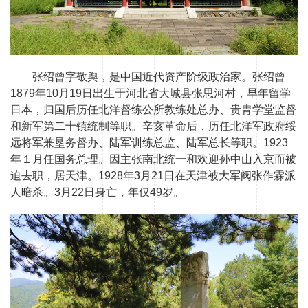
张绍曾字敬舆，是中国近代资产阶级政治家。张绍曾
1879年10月19日出生于河北省大城县张思河村，早年留学
日本，归国后历任北洋督练公所教练处总办、贵胄学堂监督
和新军第二十镇统制等职。辛亥革命后，历任北洋军政府绥
远将军兼垦务督办、陆军训练总监、陆军总长等职。1923
年１月任国务总理。因主张南北统一和欢迎孙中山入京而被
迫去职，居天津。1928年3月21日在天津被大军阀张作霖派
人暗杀。3月22日身亡，年仅49岁。