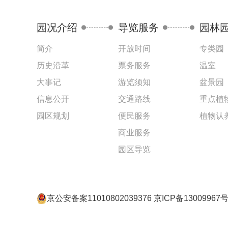
园况介绍
导览服务
园林
简介
开放时间
专类园
历史沿革
票务服务
温室
大事记
游览须知
盆景园
信息公开
交通路线
重点植
园区规划
便民服务
植物认
商业服务
园区导览
京公安备案11010802039376 京ICP备13009967号