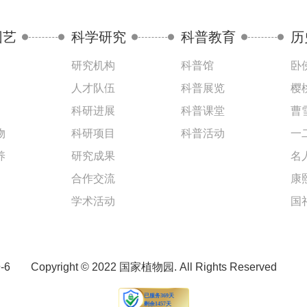
园艺
科学研究
科普教育
历
研究机构
科普馆
卧
人才队伍
科普展览
樱
科研进展
科普课堂
曹
物
科研项目
科普活动
一
养
研究成果
名
合作交流
康
学术活动
国
-6
Copyright © 2022 国家植物园. All Rights Reserved