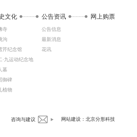
史文化
公告资讯
网上购票
佛寺
公告信息
桃沟
最新消息
雪芹纪念馆
花讯
二·九运动纪念地
人墓
熙御碑
礼植物
网站建设
：
北京分形科技
咨询与建议