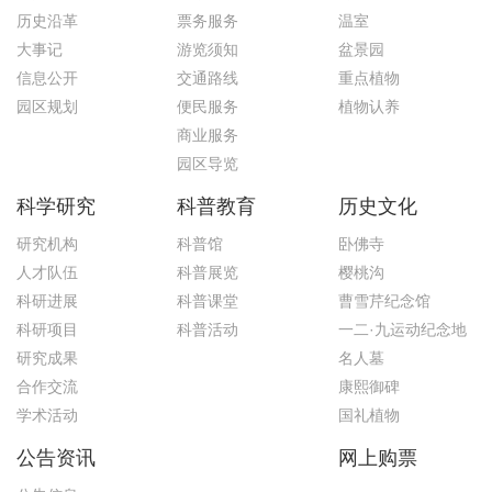
历史沿革
票务服务
温室
大事记
游览须知
盆景园
信息公开
交通路线
重点植物
园区规划
便民服务
植物认养
商业服务
园区导览
科学研究
科普教育
历史文化
研究机构
科普馆
卧佛寺
人才队伍
科普展览
樱桃沟
科研进展
科普课堂
曹雪芹纪念馆
科研项目
科普活动
一二·九运动纪念地
研究成果
名人墓
合作交流
康熙御碑
学术活动
国礼植物
公告资讯
网上购票