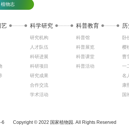
植物志
园艺
科学研究
科普教育
历
研究机构
科普馆
卧
人才队伍
科普展览
樱
科研进展
科普课堂
曹
物
科研项目
科普活动
一
养
研究成果
名
合作交流
康
学术活动
国
-6
Copyright © 2022 国家植物园. All Rights Reserved