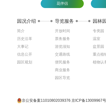
花伴侣
园况介绍
导览服务
园林
简介
开放时间
专类园
历史沿革
票务服务
温室
大事记
游览须知
盆景园
信息公开
交通路线
重点植
园区规划
便民服务
植物认
商业服务
园区导览
京公安备案11010802039376 京ICP备13009967号