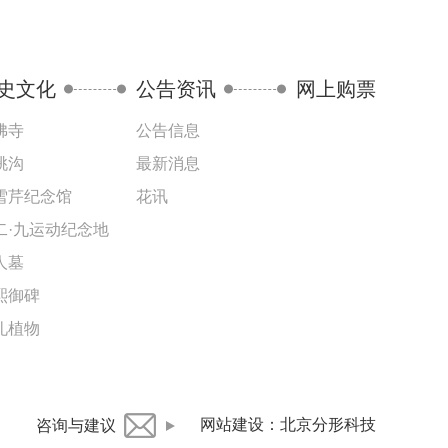
史文化
公告资讯
网上购票
佛寺
公告信息
桃沟
最新消息
雪芹纪念馆
花讯
二·九运动纪念地
人墓
熙御碑
礼植物
网站建设
：
北京分形科技
咨询与建议