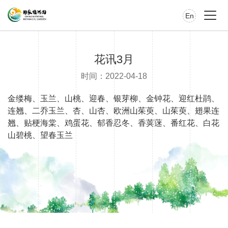
En
花讯3月
时间：2022-04-18
金缕梅、玉兰、山桃、迎春、银芽柳、金钟花、迎红杜鹃、
连翘、二乔玉兰、杏、山杏、欧洲山茱萸、山茱萸、翅果连
翘、贴梗海棠、鸡蛋花、郁香忍冬、香荚蒾、番红花、白花
山碧桃、望春玉兰