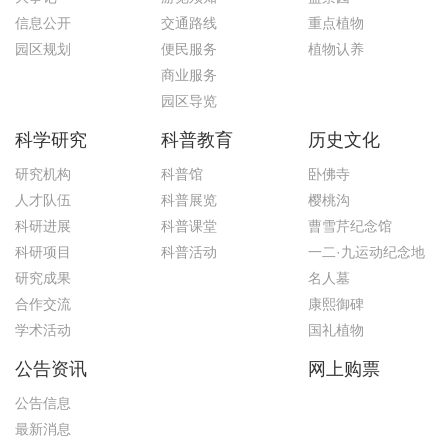
信息公开
交通路线
重点植物
园区规划
便民服务
植物认养
商业服务
园区导览
科学研究
科普教育
历史文化
研究机构
科普馆
卧佛寺
人才队伍
科普展览
樱桃沟
科研进展
科普课堂
曹雪芹纪念馆
科研项目
科普活动
一二·九运动纪念地
研究成果
名人墓
合作交流
康熙御碑
学术活动
国礼植物
公告资讯
网上购票
公告信息
最新消息