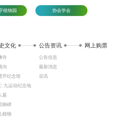
字植物园
协会学会
史文化
公告资讯
网上购票
佛寺
公告信息
桃沟
最新消息
雪芹纪念馆
花讯
二·九运动纪念地
人墓
熙御碑
礼植物