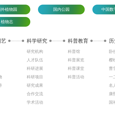
国外植物园
国内公园
中国数
植物志
园艺
科学研究
科普教育
历
研究机构
科普馆
卧
人才队伍
科普展览
樱
科研进展
科普课堂
曹
物
科研项目
科普活动
一
养
研究成果
名
合作交流
康
学术活动
国