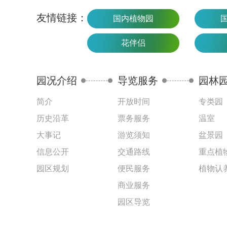
友情链接：
国内植物园
花伴侣
园况介绍
导览服务
园林
简介
开放时间
专类园
历史沿革
票务服务
温室
大事记
游览须知
盆景园
信息公开
交通路线
重点植
园区规划
便民服务
植物认
商业服务
园区导览