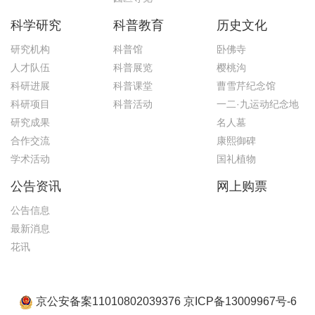
科学研究
科普教育
历史文化
研究机构
科普馆
卧佛寺
人才队伍
科普展览
樱桃沟
科研进展
科普课堂
曹雪芹纪念馆
科研项目
科普活动
一二·九运动纪念地
研究成果
名人墓
合作交流
康熙御碑
学术活动
国礼植物
公告资讯
网上购票
公告信息
最新消息
花讯
京公安备案11010802039376 京ICP备13009967号-6