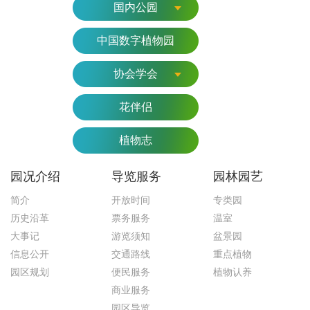
国内公园
中国数字植物园
协会学会
花伴侣
植物志
园况介绍
导览服务
园林园艺
简介
开放时间
专类园
历史沿革
票务服务
温室
大事记
游览须知
盆景园
信息公开
交通路线
重点植物
园区规划
便民服务
植物认养
商业服务
园区导览