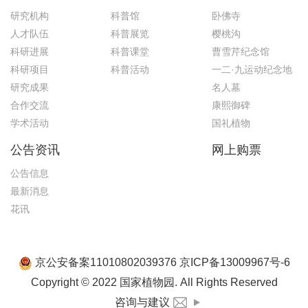
研究机构
科普馆
卧佛寺
人才队伍
科普展览
樱桃沟
科研进展
科普课堂
曹雪芹纪念馆
科研项目
科普活动
一二·九运动纪念地
研究成果
名人墓
合作交流
康熙御碑
学术活动
国礼植物
公告资讯
网上购票
公告信息
最新消息
花讯
京公安备案11010802039376 京ICP备13009967号-6
Copyright © 2022 国家植物园. All Rights Reserved
咨询与建议