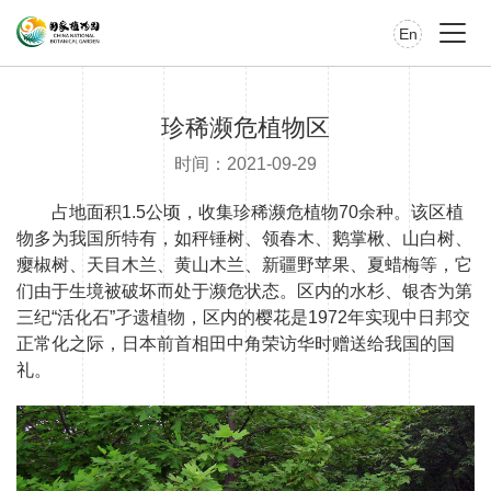
En
珍稀濒危植物区
时间：2021-09-29
占地面积1.5公顷，收集珍稀濒危植物70余种。该区植
物多为我国所特有，如秤锤树、领春木、鹅掌楸、山白树、
瘿椒树、天目木兰、黄山木兰、新疆野苹果、夏蜡梅等，它
们由于生境被破坏而处于濒危状态。区内的水杉、银杏为第
三纪“活化石”孑遗植物，区内的樱花是1972年实现中日邦交
正常化之际，日本前首相田中角荣访华时赠送给我国的国
礼。