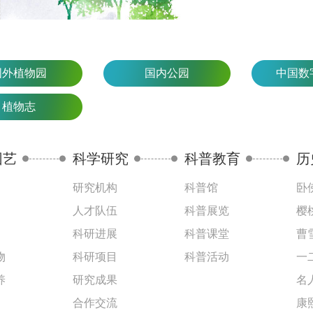
国外植物园
国内公园
中国数
植物志
园艺
科学研究
科普教育
历
研究机构
科普馆
卧
人才队伍
科普展览
樱
科研进展
科普课堂
曹
物
科研项目
科普活动
一
养
研究成果
名
合作交流
康