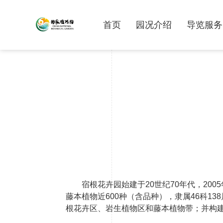
首页
园况介绍
导览服务
宿根花卉园始建于20世纪70年代，20
藤本植物近600种（含品种），隶属46科
根花卉区、岩生植物区和藤本植物带；并构