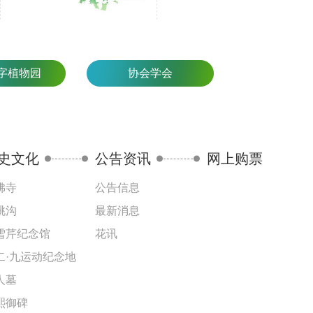
字植物园
协会学会
史文化
公告资讯
网上购票
佛寺
公告信息
桃沟
最新消息
雪芹纪念馆
花讯
二·九运动纪念地
人墓
熙御碑