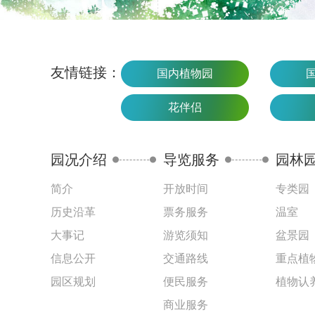
友情链接：
国内植物园
花伴侣
园况介绍
导览服务
园林
简介
开放时间
专类园
历史沿革
票务服务
温室
大事记
游览须知
盆景园
信息公开
交通路线
重点植
园区规划
便民服务
植物认
商业服务