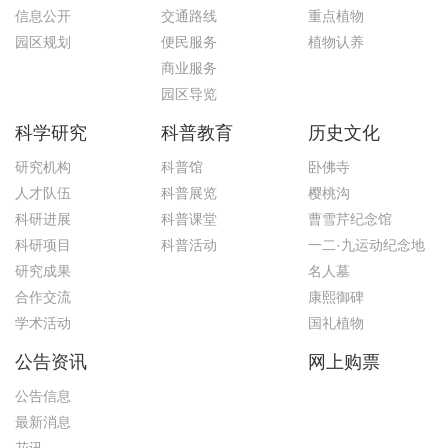
信息公开
交通路线
重点植物
园区规划
便民服务
植物认养
商业服务
园区导览
科学研究
科普教育
历史文化
研究机构
科普馆
卧佛寺
人才队伍
科普展览
樱桃沟
科研进展
科普课堂
曹雪芹纪念馆
科研项目
科普活动
一二·九运动纪念地
研究成果
名人墓
合作交流
康熙御碑
学术活动
国礼植物
公告资讯
网上购票
公告信息
最新消息