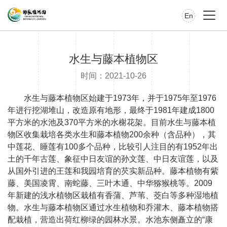
En
水生与藤本植物区
时间：2021-10-26
水生与藤本植物区始建于1973年，并于1975年至1976
年进行挖湖堆山，改造原有地形，最终于1981年建成1800
平方米的水池及370平方米的水榭花架。目前水生与藤本植
物区收集栽培各类水生和藤本植物200余种（含品种），其
中莲花、睡莲有100多个品种，比较引人注目的有1952年出
土的千年古莲、象征中日友谊的孙文莲、中日友谊莲，以及
从国外引进的王莲和我园培育的芡实新品种。藤本植物有紫
藤、美国凌霄、南蛇藤、三叶木通、中华猕猴桃等。2009
年新建的浅水植物区栽植有香蒲、芦苇、茭白等多种湿地植
物。水生与藤本植物区通过水生植物和乔灌木、藤本植物搭
配栽植，营造出荷红柳绿的园林水景。水池东侧矗立的“康