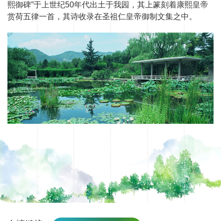
熙御碑”于上世纪50年代出土于我园，其上篆刻着康熙皇帝
赏荷五律一首，其诗收录在圣祖仁皇帝御制文集之中。