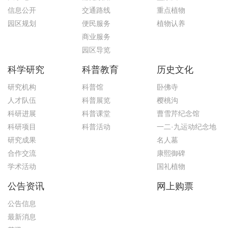
信息公开
交通路线
重点植物
园区规划
便民服务
植物认养
商业服务
园区导览
科学研究
科普教育
历史文化
研究机构
科普馆
卧佛寺
人才队伍
科普展览
樱桃沟
科研进展
科普课堂
曹雪芹纪念馆
科研项目
科普活动
一二·九运动纪念地
研究成果
名人墓
合作交流
康熙御碑
学术活动
国礼植物
公告资讯
网上购票
公告信息
最新消息