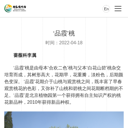
En
‘品霞’桃
时间：2022-04-18
蔷薇科李属
‘品霞’桃是由母本‘合欢二色’桃与父本‘白花山碧’桃杂交
培育而成，其树形高大，花期早，花重瓣，淡粉色，后期颜
色变深。 ‘品霞’花期介于山桃与观赏桃之间，既丰富了早春
观赏桃花的色彩，又弥补了山桃和碧桃之间花期断档期的不
足。‘品霞’是北京植物园第一个获得拥有自主知识产权的桃
花新品种，2010年获得新品种权。