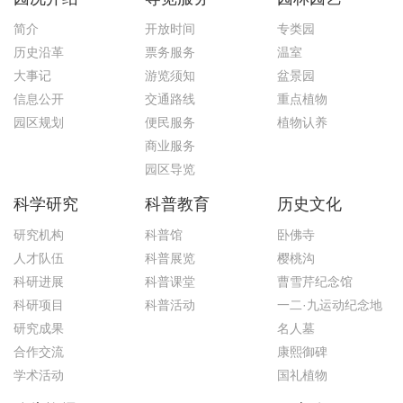
简介
开放时间
专类园
历史沿革
票务服务
温室
大事记
游览须知
盆景园
信息公开
交通路线
重点植物
园区规划
便民服务
植物认养
商业服务
园区导览
科学研究
科普教育
历史文化
研究机构
科普馆
卧佛寺
人才队伍
科普展览
樱桃沟
科研进展
科普课堂
曹雪芹纪念馆
科研项目
科普活动
一二·九运动纪念地
研究成果
名人墓
合作交流
康熙御碑
学术活动
国礼植物