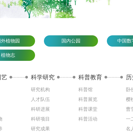
国外植物园
国内公园
中国数
植物志
园艺
科学研究
科普教育
历
研究机构
科普馆
卧
人才队伍
科普展览
樱
科研进展
科普课堂
曹
物
科研项目
科普活动
一
养
研究成果
名