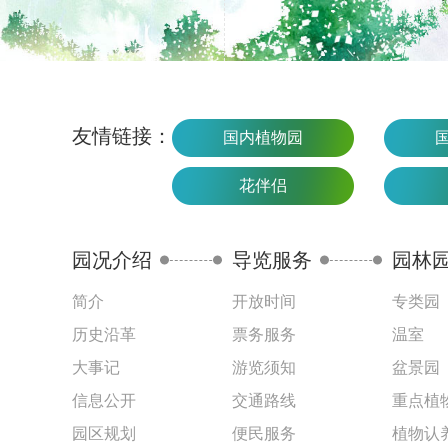
友情链接：
国内植物园
花伴侣
园况介绍
导览服务
园林
简介
开放时间
专类园
历史沿革
票务服务
温室
大事记
游览须知
盆景园
信息公开
交通路线
重点植
园区规划
便民服务
植物认