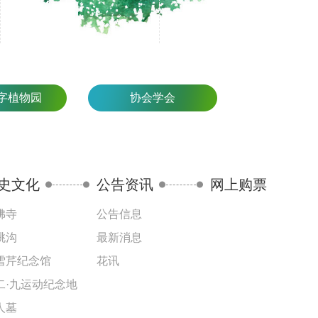
字植物园
协会学会
史文化
公告资讯
网上购票
佛寺
公告信息
桃沟
最新消息
雪芹纪念馆
花讯
二·九运动纪念地
人墓