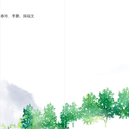
陈春玲、李鹏、揣福文