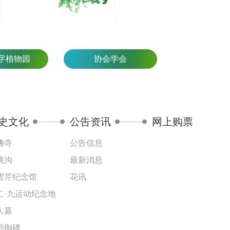
字植物园
协会学会
史文化
公告资讯
网上购票
佛寺
公告信息
桃沟
最新消息
雪芹纪念馆
花讯
二·九运动纪念地
人墓
熙御碑