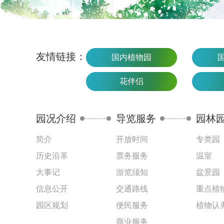
友情链接：
国内植物园
花伴侣
园况介绍
导览服务
园林
简介
开放时间
专类园
历史沿革
票务服务
温室
大事记
游览须知
盆景园
信息公开
交通路线
重点植
园区规划
便民服务
植物认
商业服务