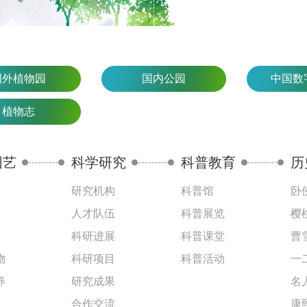
国外植物园
国内公园
中国数
植物志
园艺
科学研究
科普教育
历
研究机构
科普馆
卧
人才队伍
科普展览
樱
科研进展
科普课堂
曹
物
科研项目
科普活动
一
养
研究成果
名
合作交流
康