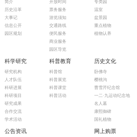
简介
开放时间
专类园
历史沿革
票务服务
温室
大事记
游览须知
盆景园
信息公开
交通路线
重点植物
园区规划
便民服务
植物认养
商业服务
园区导览
科学研究
科普教育
历史文化
研究机构
科普馆
卧佛寺
人才队伍
科普展览
樱桃沟
科研进展
科普课堂
曹雪芹纪念馆
科研项目
科普活动
一二·九运动纪念地
研究成果
名人墓
合作交流
康熙御碑
学术活动
国礼植物
公告资讯
网上购票