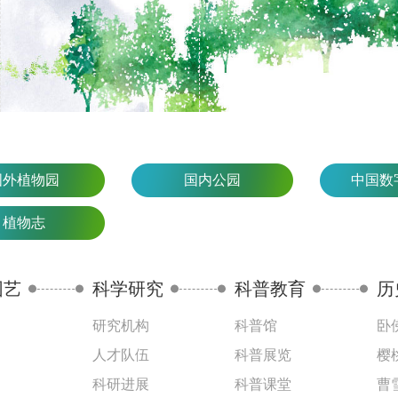
国外植物园
国内公园
中国数
植物志
园艺
科学研究
科普教育
历
研究机构
科普馆
卧
人才队伍
科普展览
樱
科研进展
科普课堂
曹