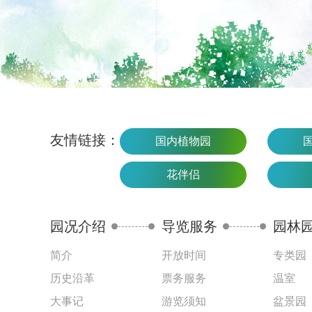
友情链接：
国内植物园
花伴侣
园况介绍
导览服务
园林
简介
开放时间
专类园
历史沿革
票务服务
温室
大事记
游览须知
盆景园