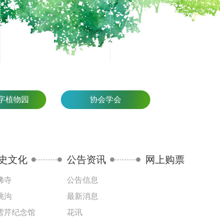
字植物园
协会学会
史文化
公告资讯
网上购票
佛寺
公告信息
桃沟
最新消息
雪芹纪念馆
花讯