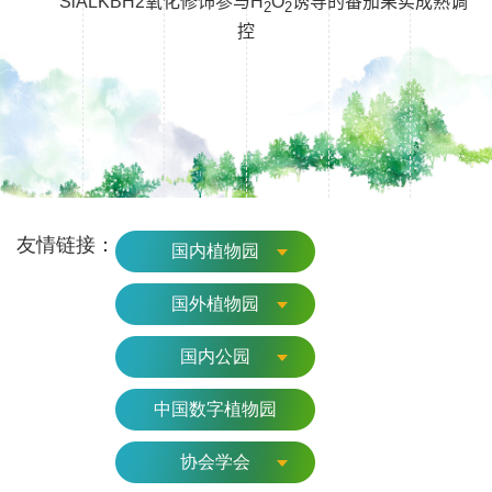
SlALKBH2
氧化修饰参与
H
O
诱导的番茄果实成熟调
2
2
控
友情链接：
国内植物园
国外植物园
国内公园
中国数字植物园
协会学会