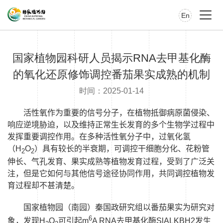
En
国家植物园科研人员揭示RNA去甲基化酶
的氧化还原修饰调控番茄果实成熟的机制
时间：2025-01-14
活性氧作为重要的信号分子，在植物抵御病原菌侵染、
响应逆境胁迫，以及维持正常生长发育的多个生物学过程中
发挥重要调控作用。在多种活性氧分子中，过氧化氢
（
H
O
）具有较长的半衰期，可调控干细胞分化、花粉管
2
2
伸长、气孔发育、果实成熟等植物发育过程，受到了广泛关
注，但是它如何与其他信号途径协同作用，共同调控植物发
育过程却不甚清楚。
国家植物园（南园）秦国政研究组以番茄果实为研究对
6
象，发现
H
O
可引起
m
A RNA
去甲基化酶
SlALKBH2
发生