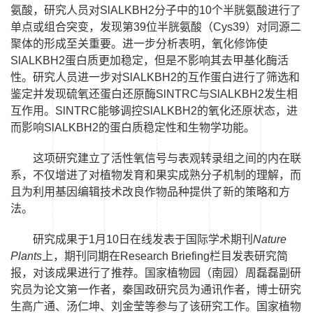
氨酸，研究人员对
SlALKBH2
分子中的
10
个半胱氨酸进行了
单点或组合突变，发现第
39
位半胱氨酸（
Cys39
）对同源二
聚体的形成至关重要。进一步分析表明，氧化修饰使
SlALKBH2
蛋白质更加稳定，但是不影响其去甲基化酶活
性。研究人员进一步对
SlALKBH2
的互作蛋白进行了筛选和
鉴定并发现硫氧还蛋白还原酶
SlNTRC
与
SlALKBH2
发生相
互作用。
SlNTRC
能够调控
SlALKBH2
的氧化还原状态，进
而影响
SlALKBH2
的蛋白质稳定性和生物学功能。
这项研究建立了活性氧信号与表观转录组之间的内在联
系，不仅增进了对植物发育和果实成熟分子机制的理解，而
且为利用基因编辑技术改良作物品种提供了新的策略和方
法。
研究成果于
1
月
10
日在线发表于国际学术期刊
Nature
Plants
上，期刊同期在
Research Briefing
栏目发表研究简
报，对该成果进行了推荐。
国家植物园（南园）
周磊磊副研
究员为论文第一作者，秦国政研究员为通讯作者，博士研究
生高广通、汤仁坤、刘金莹等参与了该研究工作。
国家植物