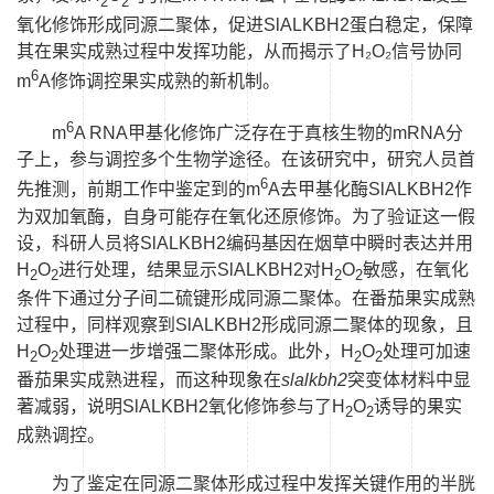
2
2
氧化修饰形成同源二聚体，促进
SlALKBH2
蛋白稳定，保障
其在果实成熟过程中发挥功能，从而揭示了
H₂O₂
信号协同
6
m
A
修饰调控果实成熟的新机制。
6
m
A RNA
甲基化修饰广泛存在于真核生物的
mRNA
分
子上，参与调控多个生物学途径。在该研究中，研究人员首
6
先推测，前期工作中鉴定到的
m
A
去甲基化酶
SlALKBH2
作
为双加氧酶，自身可能存在氧化还原修饰。为了验证这一假
设，科研人员将
SlALKBH2
编码基因在烟草中瞬时表达并用
H
O
进行处理，结果显示
SlALKBH2
对
H
O
敏感，在氧化
2
2
2
2
条件下通过分子间二硫键形成同源二聚体。在番茄果实成熟
过程中，同样观察到
SlALKBH2
形成同源二聚体的现象，且
H
O
处理进一步增强二聚体形成。此外，
H
O
处理可加速
2
2
2
2
番茄果实成熟进程，而这种现象在
slalkbh2
突变体材料中显
著减弱，说明
SlALKBH2
氧化修饰参与了
H
O
诱导的果实
2
2
成熟调控。
为了鉴定在同源二聚体形成过程中发挥关键作用的半胱