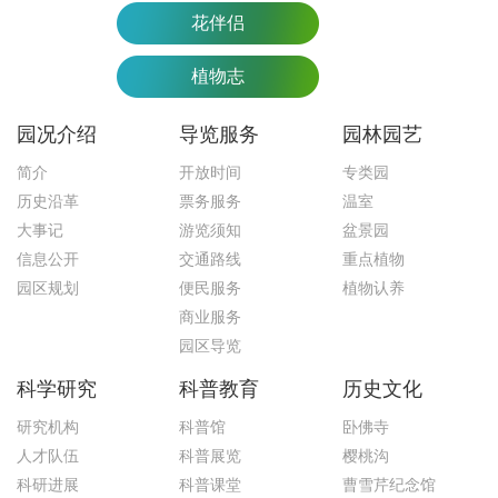
花伴侣
植物志
园况介绍
导览服务
园林园艺
简介
开放时间
专类园
历史沿革
票务服务
温室
大事记
游览须知
盆景园
信息公开
交通路线
重点植物
园区规划
便民服务
植物认养
商业服务
园区导览
科学研究
科普教育
历史文化
研究机构
科普馆
卧佛寺
人才队伍
科普展览
樱桃沟
科研进展
科普课堂
曹雪芹纪念馆