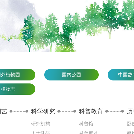
国外植物园
国内公园
中国数
植物志
园艺
科学研究
科普教育
历
研究机构
科普馆
卧
人才队伍
科普展览
樱