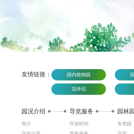
友情链接：
国内植物园
花伴侣
园况介绍
导览服务
园林
简介
开放时间
专类园
历史沿革
票务服务
温室