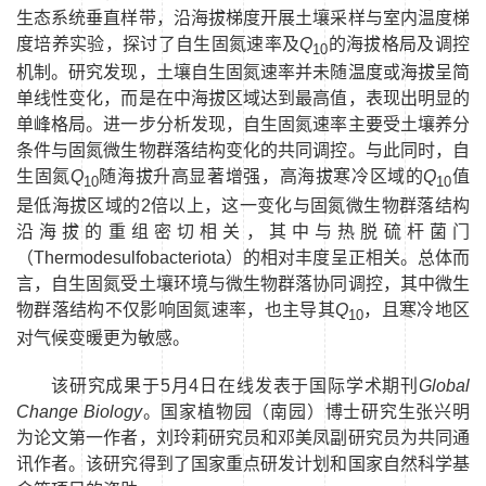
生态系统垂直样带，沿海拔梯度开展土壤采样与室内温度梯
度培养实验，探讨了自生固氮速率及
Q
的海拔格局及调控
10
机制。研究发现，土壤自生固氮速率并未随温度或海拔呈简
单线性变化，而是在中海拔区域达到最高值，表现出明显的
单峰格局。进一步分析发现，自生固氮速率主要受土壤养分
条件与固氮微生物群落结构变化的共同调控。与此同时，自
生固氮
Q
随海拔升高显著增强，高海拔寒冷区域的
Q
值
10
10
是低海拔区域的
2
倍以上，这一变化与固氮微生物群落结构
沿海拔的重组密切相关，其中与热脱硫杆菌门
（
Thermodesulfobacteriota
）的相对丰度呈正相关。总体而
言，自生固氮受土壤环境与微生物群落协同调控，其中微生
物群落结构不仅影响固氮速率，也主导其
Q
，且寒冷地区
10
对气候变暖更为敏感。
该研究成果于
5
月
4
日在线发表于国际学术期刊
Global
Change Biology
。
国家植物园（南园）
博士研究生张兴明
为论文第一作者，刘玲莉研究员和邓美凤副研究员为共同通
讯作者。该研究得到了国家重点研发计划和国家自然科学基