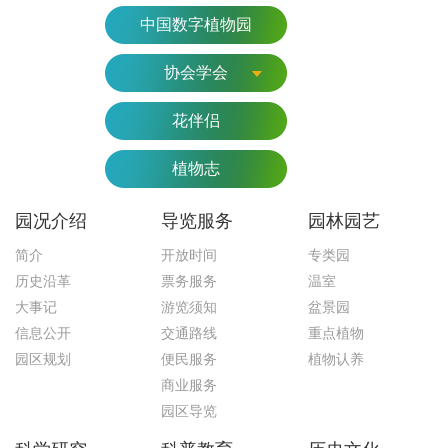
中国数字植物园
协会学会
花伴侣
植物志
园况介绍
导览服务
园林园艺
简介
开放时间
专类园
历史沿革
票务服务
温室
大事记
游览须知
盆景园
信息公开
交通路线
重点植物
园区规划
便民服务
植物认养
商业服务
园区导览