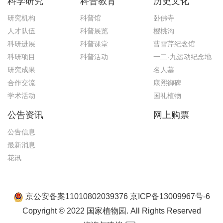
科学研究
科普教育
历史文化
研究机构
科普馆
卧佛寺
人才队伍
科普展览
樱桃沟
科研进展
科普课堂
曹雪芹纪念馆
科研项目
科普活动
一二·九运动纪念地
研究成果
名人墓
合作交流
康熙御碑
学术活动
国礼植物
公告资讯
网上购票
公告信息
最新消息
花讯
京公安备案11010802039376 京ICP备13009967号-6
Copyright © 2022 国家植物园. All Rights Reserved