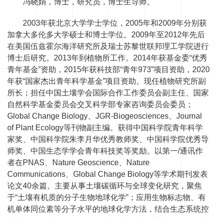
冯晓娟，博士，研究员，博士生导师。
2003年获北京大学学士学位，2005年和2009年分别获
加拿大多伦多大学硕士和博士学位。2009年至2012年先后
在美国伍兹霍尔海洋研究所及瑞士苏黎世联邦理工学院进行
博士后研究。2013年到植物所工作。2014年获基金委“优秀
青年基金”资助，2015年获科技部“青年973”项目资助，2020
年获“国家杰出青年科学基金”项目资助。现任植物研究所副
所长；担任中国土壤学会国际合作工作委员会副主任、国家
自然科学基金委员会交叉科学部专家咨询委员会委员；
Global Change Biology、JGR-Biogeosciences、Journal
of Plant Ecology等刊物副主编。获得中国科学院青年科学
家奖、中国科学院朱李月华优秀教师奖、中国科学院优秀导
师奖、中国生态学学会青年科技奖等奖励。以第一/通讯作
者在PNAS、Nature Geoscience、Nature
Communications、Global Change Biology等学术期刊发表
论文40余篇。主要从事土壤碳循环与全球变化研究，聚焦
于“土壤有机质的分子生物地球化学”；应用生物标志物、有
机单体同位素等分子水平的地球化学方法，结合生态系统控