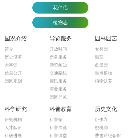
花伴侣
植物志
园况介绍
导览服务
园林园艺
简介
开放时间
专类园
历史沿革
票务服务
温室
大事记
游览须知
盆景园
信息公开
交通路线
重点植物
园区规划
便民服务
植物认养
商业服务
园区导览
科学研究
科普教育
历史文化
研究机构
科普馆
卧佛寺
人才队伍
科普展览
樱桃沟
科研进展
科普课堂
曹雪芹纪念馆