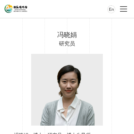
En
冯晓娟
研究员