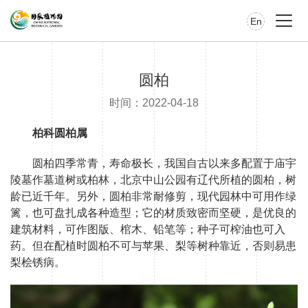
En
圆柏
时间：2022-04-18
柏科圆柏属
圆柏四季常青，寿命极长，我国自古以来多配置于庙宇
陵墓作墓道树或柏林，北京中山公园有辽代所植的圆柏，树
龄已近千年。另外，圆柏非常耐修剪，现代园林中可用作绿
篱，也可盘扎成各种造型；它的材质致密而坚硬，是优良的
建筑材料，可作图版、棺木、铅笔等；种子可榨油也可入
药。但在配植时圆柏不可与苹果、梨等树种靠近，否则易患
梨桧锈病。