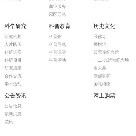
商业服务
园区导览
科学研究
科普教育
历史文化
研究机构
科普馆
卧佛寺
人才队伍
科普展览
樱桃沟
科研进展
科普课堂
曹雪芹纪念馆
科研项目
科普活动
一二·九运动纪念地
研究成果
名人墓
合作交流
康熙御碑
学术活动
国礼植物
公告资讯
网上购票
公告信息
最新消息
花讯