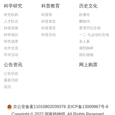
科学研究
科普教育
历史文化
研究机构
科普馆
卧佛寺
人才队伍
科普展览
樱桃沟
科研进展
科普课堂
曹雪芹纪念馆
科研项目
科普活动
一二·九运动纪念地
研究成果
名人墓
合作交流
康熙御碑
学术活动
国礼植物
公告资讯
网上购票
公告信息
最新消息
花讯
京公安备案11010802039376 京ICP备13009967号-6
Copyright © 2022 国家植物园. All Rights Reserved