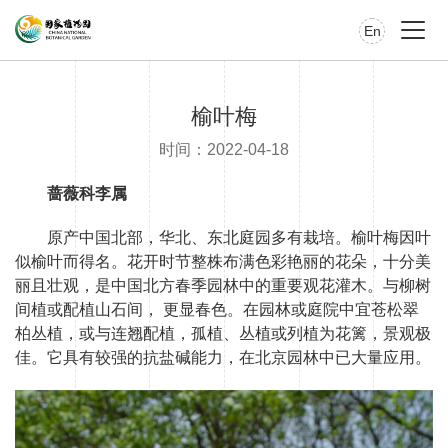
En
榆叶梅
时间：2022-04-18
蔷薇科李属
原产中国北部，华北、东北庭园多有栽培。榆叶梅因叶
似榆叶而得名。花开时节整株布满色彩艳丽的花朵，十分美
丽且壮观，是中国北方春季园林中的重要观花灌木。与柳树
间植或配植山石间， 更显春色。在园林或庭院中宜苍松翠
柏丛植，或与连翘配植，孤植、丛植或列植为花篱，景观极
佳。它具有较强的抗盐碱能力，在北京园林中已大量应用。