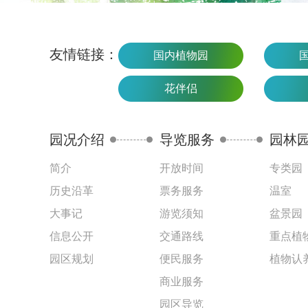
友情链接：
国内植物园
花伴侣
园况介绍
导览服务
园林
简介
开放时间
专类园
历史沿革
票务服务
温室
大事记
游览须知
盆景园
信息公开
交通路线
重点植
园区规划
便民服务
植物认
商业服务
园区导览