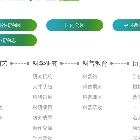
国外植物园
国内公园
中国数
植物志
园艺
科学研究
科普教育
历
研究机构
科普馆
卧
人才队伍
科普展览
樱
科研进展
科普课堂
曹
物
科研项目
科普活动
一
养
研究成果
名
合作交流
康
学术活动
国