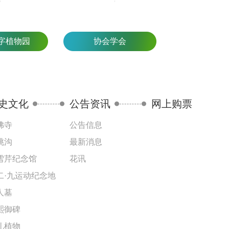
字植物园
协会学会
史文化
公告资讯
网上购票
佛寺
公告信息
桃沟
最新消息
雪芹纪念馆
花讯
二·九运动纪念地
人墓
熙御碑
礼植物