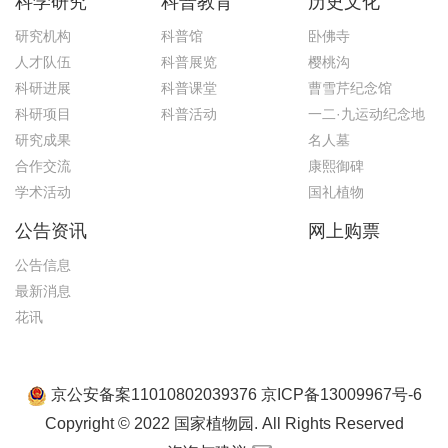
科学研究
科普教育
历史文化
研究机构
科普馆
卧佛寺
人才队伍
科普展览
樱桃沟
科研进展
科普课堂
曹雪芹纪念馆
科研项目
科普活动
一二·九运动纪念地
研究成果
名人墓
合作交流
康熙御碑
学术活动
国礼植物
公告资讯
网上购票
公告信息
最新消息
花讯
京公安备案11010802039376 京ICP备13009967号-6
Copyright © 2022 国家植物园. All Rights Reserved