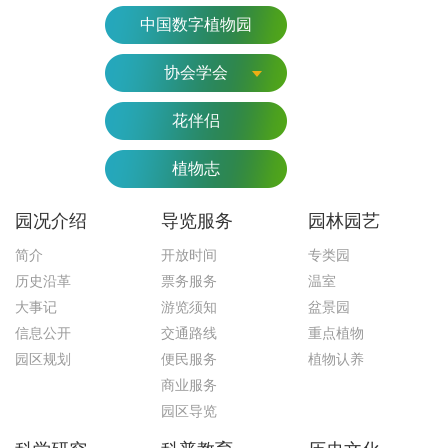
中国数字植物园
协会学会
花伴侣
植物志
园况介绍
导览服务
园林园艺
简介
开放时间
专类园
历史沿革
票务服务
温室
大事记
游览须知
盆景园
信息公开
交通路线
重点植物
园区规划
便民服务
植物认养
商业服务
园区导览