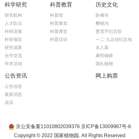
科学研究
科普教育
历史文化
研究机构
科普馆
卧佛寺
人才队伍
科普展览
樱桃沟
科研进展
科普课堂
曹雪芹纪念馆
科研项目
科普活动
一二·九运动纪念地
研究成果
名人墓
合作交流
康熙御碑
学术活动
国礼植物
公告资讯
网上购票
公告信息
最新消息
花讯
京公安备案11010802039376 京ICP备13009967号-6
Copyright © 2022 国家植物园. All Rights Reserved