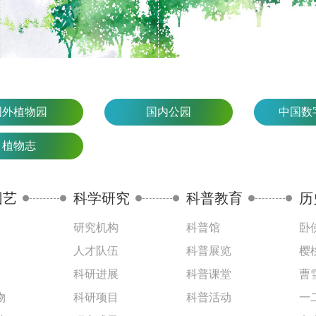
国外植物园
国内公园
中国数
植物志
园艺
科学研究
科普教育
历
研究机构
科普馆
卧
人才队伍
科普展览
樱
科研进展
科普课堂
曹
物
科研项目
科普活动
一