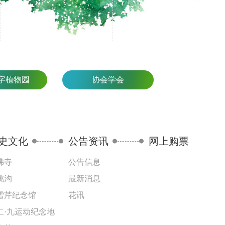
字植物园
协会学会
史文化
公告资讯
网上购票
佛寺
公告信息
桃沟
最新消息
雪芹纪念馆
花讯
二·九运动纪念地