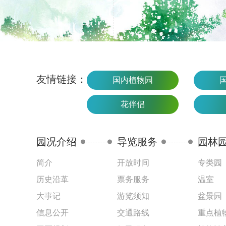
友情链接：
国内植物园
花伴侣
园况介绍
导览服务
园林
简介
开放时间
专类园
历史沿革
票务服务
温室
大事记
游览须知
盆景园
信息公开
交通路线
重点植